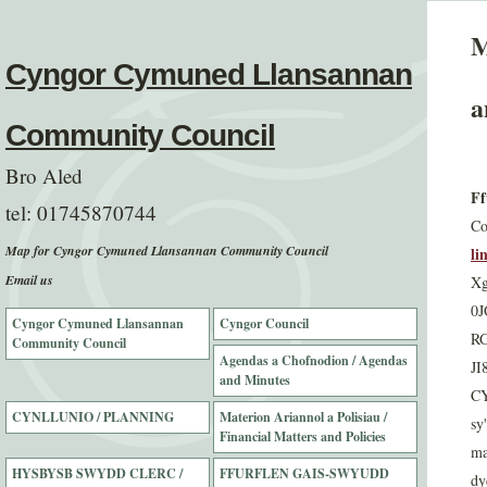
M
Cyngor Cymuned Llansannan
a
Community Council
Bro Aled
Ff
tel:
01745870744
Co
Map for Cyngor Cymuned Llansannan Community Council
li
Email us
X
0J
Cyngor Cymuned Llansannan
Cyngor Council
R
Community Council
Agendas a Chofnodion / Agendas
JI
and Minutes
C
CYNLLUNIO / PLANNING
Materion Ariannol a Polisiau /
sy
Financial Matters and Policies
ma
HYSBYSB SWYDD CLERC /
FFURFLEN GAIS-SWYUDD
dy