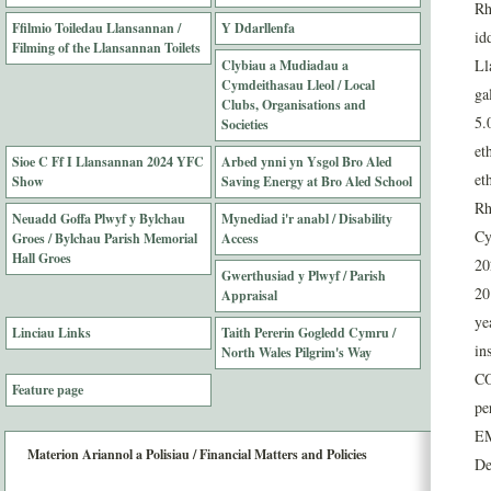
Rh
Ffilmio Toiledau Llansannan /
Y Ddarllenfa
id
Filming of the Llansannan Toilets
Ll
Clybiau a Mudiadau a
Cymdeithasau Lleol / Local
ga
Clubs, Organisations and
5.
Societies
et
Sioe C Ff I Llansannan 2024 YFC
Arbed ynni yn Ysgol Bro Aled
et
Show
Saving Energy at Bro Aled School
Rh
Neuadd Goffa Plwyf y Bylchau
Mynediad i'r anabl / Disability
Cy
Groes / Bylchau Parish Memorial
Access
Hall Groes
20
Gwerthusiad y Plwyf / Parish
20
Appraisal
ye
Linciau Links
Taith Pererin Gogledd Cymru /
in
North Wales Pilgrim's Way
CO
Feature page
pe
EM
Materion Ariannol a Polisiau / Financial Matters and Policies
De