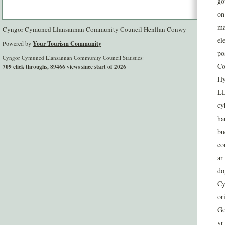
go
on
ma
Cyngor Cymuned Llansannan Community Council Henllan Conwy
el
Powered by
Your Tourism Community
po
Cyngor Cymuned Llansannan Community Council Statistics:
Co
709 click throughs, 89466 views since start of 2026
Hy
LL
cy
ha
bu
co
ar
do
Cy
or
Go
yr