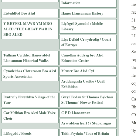
Information
in
re
Eisteddfod Bro Aled
Hanes Llansannan History
31
Y RHYFEL MAWR YM MRO
Llyfrgell Symudol / Mobile
Em
ALED / THE GREAT WAR IN
Library
BRO ALED
LL
Llys Defaid Crwydredig / Court
on
of Estrays
Se
Teithiau Cerdded Hanesyddol
Canolfan Addysg bro Aled
re
Llansannan Historical Walks
Education Centre
th
Cymdeithas Chwaraeon Bro Aled
Menter Bro Aled Cyf
it
Sports Association
Arddangosfa Cwiltio / Quilt
co
Exhibition
co
Pentref y Flwyddyn Village of the
Gwyl Flodau St Thomas Bylchau
Ca
Year
St Thomas' Flower Festival
Rh
Cor Meibion Bro Aled Male Voice
C P D Llansannan
CY
Choir
Ma
Arwyddion hurt ! / Stupid signs!
ll
Llifogydd / Floods
Taith Prydain / Tour of Britain